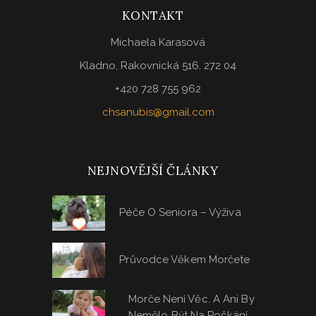
KONTAKT
Michaela Karasová
Kladno, Rakovnická 516, 272 04
+420 728 755 962
chsanubis@gmail.com
NEJNOVĚJŠÍ ČLÁNKY
Péče O Seniora – Výživa
Průvodce Věkem Morčete
Morče Není Věc. A Ani By
Nemělo Být Na Počkání….