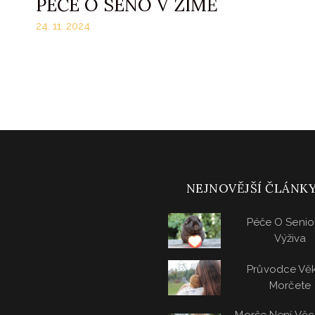
PÉČE O SENO V ZIMĚ
24. 11. 2024
NEJNOVĚJŠÍ ČLÁNK
Péče O Senio
Výživa
Průvodce Vě
Morčete