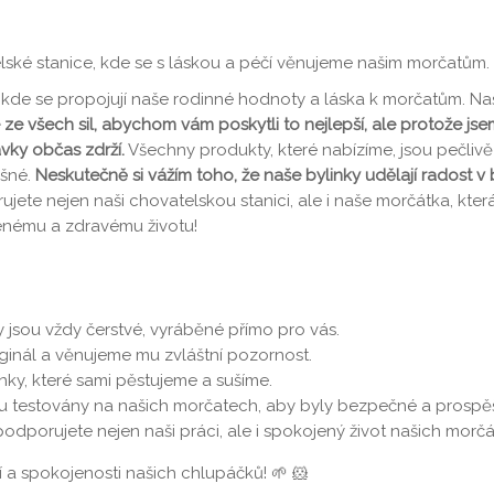
lské stanice, kde se s láskou a péčí věnujeme našim morčatům.
o, kde se propojují naše rodinné hodnoty a láska k morčatům.
ze všech sil, abychom vám poskytli to nejlepší, ale protože js
ky občas zdrží.
Všechny produkty, které nabízíme, jsou pečli
ěšné.
Neskutečně si vážím toho, že naše bylinky udělají radost v
te nejen naši chovatelskou stanici, ale i naše morčátka, která
jenému a zdravému životu!
jsou vždy čerstvé, vyráběné přímo pro vás.
ginál a věnujeme mu zvláštní pozornost.
nky, které sami pěstujeme a sušíme.
ou testovány na našich morčatech, aby byly bezpečné a prospě
dporujete nejen naši práci, ale i spokojený život našich morčát
a spokojenosti našich chlupáčků! 🌱 🐹