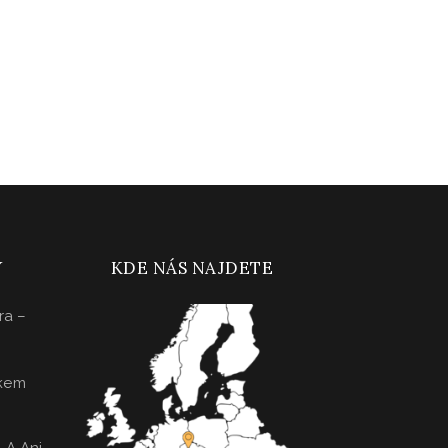
Y
KDE NÁS NAJDETE
ra –
kem