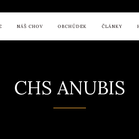
E
NÁŠ CHOV
OBCHŮDEK
ČLÁNKY
CHS ANUBIS