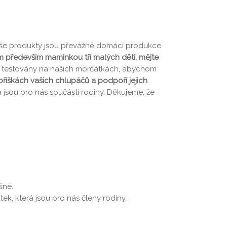
 Naše produkty jsou převážně domácí produkce
em především maminkou tří malých dětí, mějte
vě testovány na našich morčátkách, abychom
 bříškách vašich chlupáčů a podpoří jejich
 jsou pro nás součástí rodiny. Děkujeme, že
šné.
ek, která jsou pro nás členy rodiny.