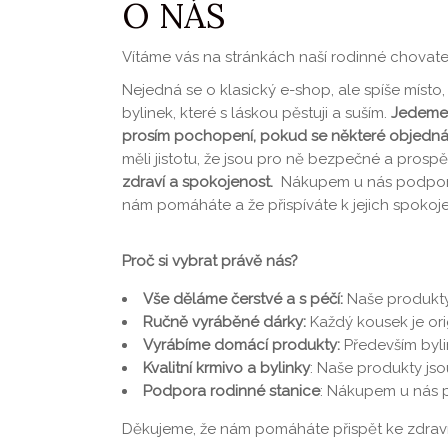
O NÁS
Vítáme vás na stránkách naší rodinné chovate
Nejedná se o klasický e-shop, ale spíše míst
bylinek, které s láskou pěstuji a suším.
Jedeme 
prosím pochopení, pokud se některé objednáv
měli jistotu, že jsou pro ně bezpečné a prosp
zdraví a spokojenost.
Nákupem u nás podporuje
nám pomáháte a že přispíváte k jejich spoko
Proč si vybrat právě nás?
Vše děláme čerstvé a s péčí:
Naše produkty 
Ručně vyráběné dárky:
Každý kousek je ori
Vyrábíme domácí produkty:
Především byli
Kvalitní krmivo a bylinky
: Naše produkty js
Podpora rodinné stanice
: Nákupem u nás po
Děkujeme, že nám pomáháte přispět ke zdraví 