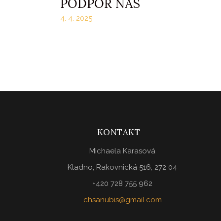
PODPOŘ NÁS
4. 4. 2025
KONTAKT
Michaela Karasová
Kladno, Rakovnická 516, 272 04
+420 728 755 962
chsanubis@gmail.com