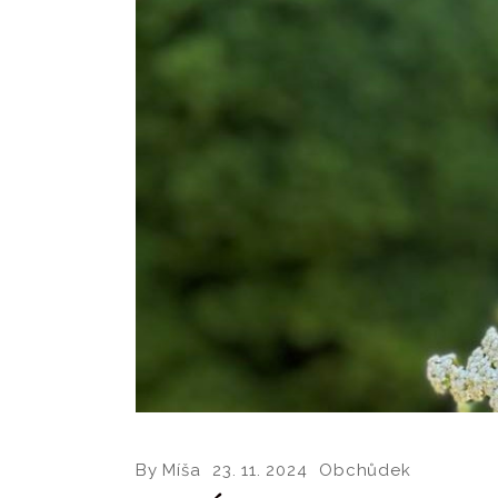
By
Míša
23. 11. 2024
Obchůdek